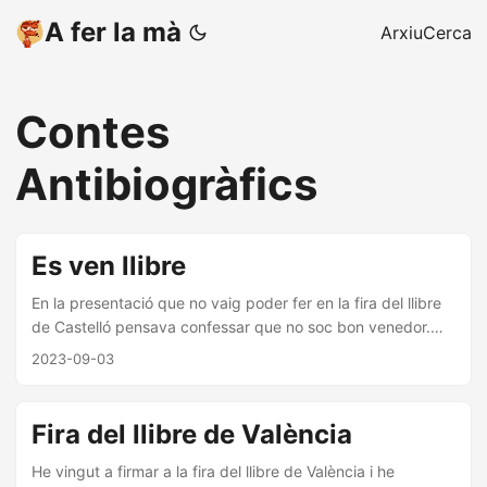
A fer la mà
Arxiu
Cerca
Contes
Antibiogràfics
Es ven llibre
En la presentació que no vaig poder fer en la fira del llibre
de Castelló pensava confessar que no soc bon venedor.
Tot seguit, havia reservat més de cinc minuts a parlar de la
2023-09-03
Bíblia, demostrant que, efectivament, no tinc les habilitats
necessàries per a vendre Contes Antibiogràfics. Quan
estava escrivint el llibre, mai m’haguera imaginat que en
Fira del llibre de València
algun moment l’hauria de vendre. L’objectiu era autoeditar-
lo i regalar còpies a amics i familiars. La idea que algú
He vingut a firmar a la fira del llibre de València i he