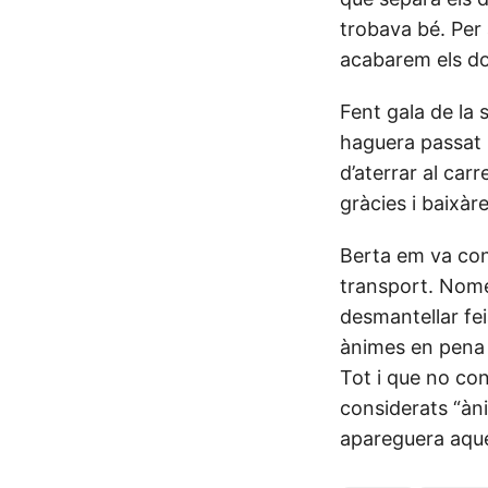
trobava bé. Per
acabarem els do
Fent gala de la 
haguera passat 
d’aterrar al car
gràcies i baixàr
Berta em va con
transport. Nomé
desmantellar fei
ànimes en pena h
Tot i que no con
considerats “àni
apareguera aquel