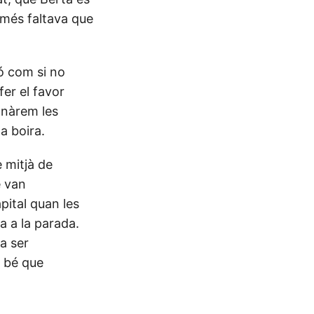
omés faltava que
ió com si no
er el favor
donàrem les
a boira.
 mitjà de
e van
pital quan les
a a la parada.
a ser
r bé que