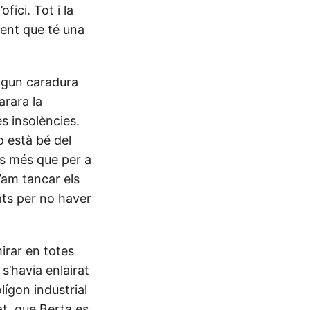
fici. Tot i la
gent que té una
algun caradura
arara la
s insolències.
o està bé del
s més que per a
Vam tancar els
yats per no haver
mirar en totes
s’havia enlairat
lígon industrial
at, que Berta es