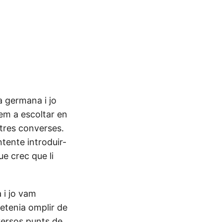
a germana i jo
em a escoltar en
stres converses.
ntente introduir-
ue crec que li
 i jo vam
retenia omplir de
iversos punts de