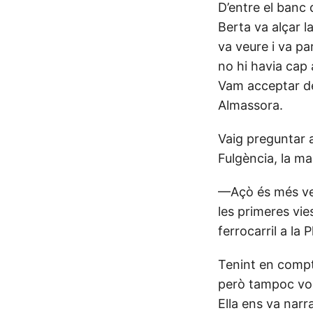
D’entre el banc 
Berta va alçar l
va veure i va pa
no hi havia cap 
Vam acceptar de
Almassora.
Vaig preguntar a
Fulgència, la ma
—Açò és més vel
les primeres vie
ferrocarril a la 
Tenint en compt
però tampoc voli
Ella ens va narr