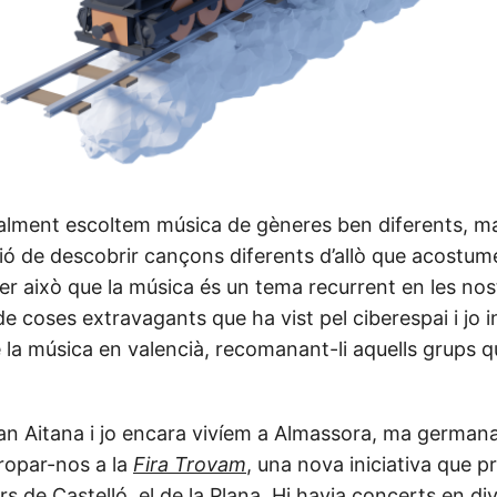
ualment escoltem música de gèneres ben diferents, m
ció de descobrir cançons diferents d’allò que acostum
 per això que la música és un tema recurrent en les no
e coses extravagants que ha vist pel ciberespai i jo i
e la música en valencià, recomanant-li aquells grups q
an Aitana i jo encara vivíem a Almassora, ma germana
ropar-nos a la
Fira Trovam
, una nova iniciativa que p
rs de Castelló, el de la Plana. Hi havia concerts en d