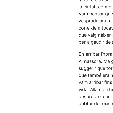
la ciutat, com pe
Vam pensar que 
vesprada anant i
coneixíem toca
que vaig nàixer—
per a gaudir del
En arribar l’hor
Almassora. Ma g
suggerir que tor
que també era ma
vam arribar fins
vida. Allà no n’
després, el carr
dubtar de l’exist