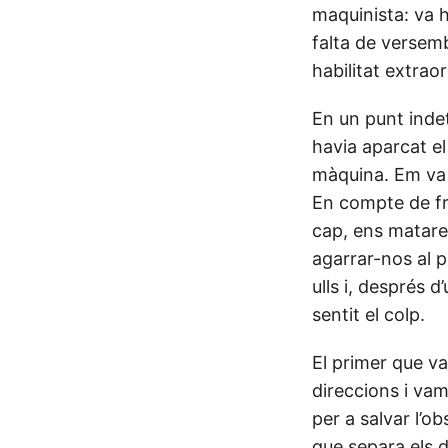
maquinista: va h
falta de versemb
habilitat extrao
En un punt indet
havia aparcat el
màquina. Em va 
En compte de fre
cap, ens matare
agarrar-nos al 
ulls i, després 
sentit el colp.
El primer que va
direccions i vam
per a salvar l’o
que separa els d