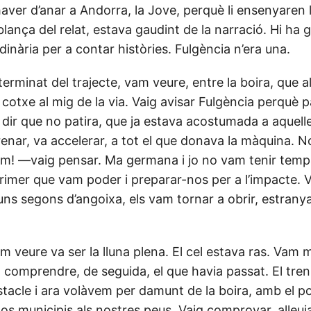
aver d’anar a Andorra, la Jove, perquè li ensenyaren l’o
lança del relat, estava gaudint de la narració. Hi ha 
rdinària per a contar històries. Fulgència n’era una.
erminat del trajecte, vam veure, entre la boira, que 
 cotxe al mig de la via. Vaig avisar Fulgència perquè p
dir que no patira, que ja estava acostumada a aquelle
nar, va accelerar, a tot el que donava la màquina. N
m! —vaig pensar. Ma germana i jo no vam tenir temp
primer que vam poder i preparar-nos per a l’impacte. 
d’uns segons d’angoixa, els vam tornar a obrir, estran
m veure va ser la lluna plena. El cel estava ras. Vam 
 comprendre, de seguida, el que havia passat. El tren 
bstacle i ara volàvem per damunt de la boira, amb el po
os municipis als nostres peus. Vaig comprovar, alleuj