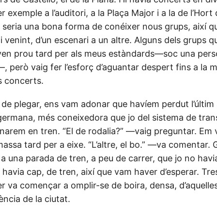
r exemple a l’auditori, a la Plaça Major i a la de l’Hort
seria una bona forma de conéixer nous grups, així q
 venint, d’un escenari a un altre. Alguns dels grups q
ven prou tard per als meus estàndards—soc una pers
, però vaig fer l’esforç d’aguantar despert fins a la
s concerts.
a de plegar, ens vam adonar que havíem perdut l’últim
ermana, més coneixedora que jo del sistema de trans
narem en tren. “El de rodalia?” —vaig preguntar. Em v
ssa tard per a eixe. “L’altre, el bo.” —va comentar. G
 a una parada de tren, a peu de carrer, que jo no havi
hi havia cap, de tren, així que vam haver d’esperar. Tr
er va començar a omplir-se de boira, densa, d’aquelle
ència de la ciutat.