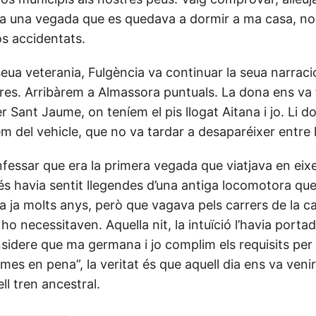
 a una vegada que es quedava a dormir a ma casa, n
s accidentats.
seua veterania, Fulgència va continuar la seua narrac
res. Arribàrem a Almassora puntuals. La dona ens va f
rer Sant Jaume, on teníem el pis llogat Aitana i jo. Li 
em del vehicle, que no va tardar a desaparéixer entre l
fessar que era la primera vegada que viatjava en eixe
s havia sentit llegendes d’una antiga locomotora qu
a ja molts anys, però que vagava pels carrers de la ca
o necessitaven. Aquella nit, la intuïció l’havia portad
sidere que ma germana i jo complim els requisits per 
mes en pena”, la veritat és que aquell dia ens va veni
l tren ancestral.