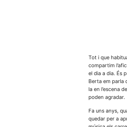
Tot i que habit
compartim l’afi
el dia a dia. És
Berta em parla d
la en l’escena d
poden agradar.
Fa uns anys, qu
quedar per a ap
música els carre