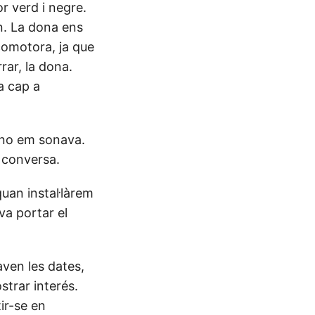
r verd i negre.
en. La dona ens
ocomotora, ja que
rar, la dona.
a cap a
i no em sonava.
a conversa.
uan instal·làrem
va portar el
ven les dates,
strar interés.
ir-se en