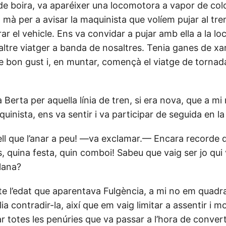
de boira, va aparéixer una locomotora a vapor de colo
a mà per a avisar la maquinista que volíem pujar al tr
rar el vehicle. Ens va convidar a pujar amb ella a la l
altre viatger a banda de nosaltres. Tenia ganes de xar
 bon gust i, en muntar, començà el viatge de tornad
 Berta per aquella línia de tren, si era nova, que a m
quinista, ens va sentir i va participar de seguida en l
l que l’anar a peu! —va exclamar.— Encara recorde q
s, quina festa, quin comboi! Sabeu que vaig ser jo qui 
Plana?
e l’edat que aparentava Fulgència, a mi no em quadra
a contradir-la, així que em vaig limitar a assentir i mo
ar totes les penúries que va passar a l’hora de convert