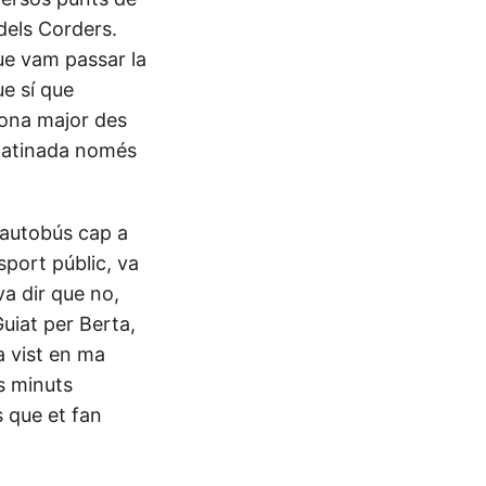
 dels Corders.
ue vam passar la
ue sí que
ona major des
 matinada només
 autobús cap a
port públic, va
a dir que no,
uiat per Berta,
a vist en ma
es minuts
s que et fan