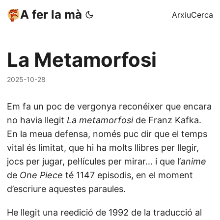
A fer la mà
Arxiu
Cerca
La Metamorfosi
2025-10-28
Em fa un poc de vergonya reconéixer que encara
no havia llegit
La metamorfosi
de Franz Kafka.
En la meua defensa, només puc dir que el temps
vital és limitat, que hi ha molts llibres per llegir,
jocs per jugar, pel·lícules per mirar… i que l’
anime
de
One Piece
té 1147 episodis, en el moment
d’escriure aquestes paraules.
He llegit una reedició de 1992 de la traducció al