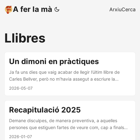
A fer la mà
Arxiu
Cerca
Llibres
Un dimoni en pràctiques
Ja fa uns dies que vaig acabar de llegir l’últim llibre de
Carles Bellver, però no m’havia assegut a escriure la
ressenya perquè em resulta difícil parlar de l’obra sense
2026-05-07
córrer el risc de calumniar l’autor. Quan vaig escriure la
ressenya de l’àlbum Primer Moviment, se’m va acusar de
culpar recurrentment els Carles. Com si no fora vox populi
Recapitulació 2025
que tots els Carles formen part d’una organització
dedicada a l’estudi de les ciències ocultes i que tenen el
Demane disculpes, de manera preventiva, a aquelles
costum de fer pactes amb éssers de l’inframon per tal
persones que estiguen fartes de veure com, cap a finals
d’obtenir habilitats artístiques excepcionals. Ara ens diran
d’any, les xarxes socials s’omplin de gent compartint les
2026-01-07