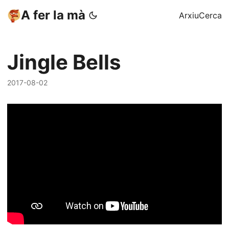
A fer la mà
Arxiu
Cerca
Jingle Bells
2017-08-02